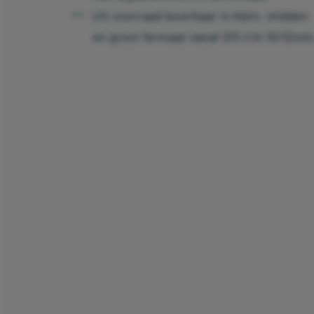
Uit voorraad leverbaar in klein, midden
en groot formaat vanaf 3/5 t/m 10/12mm