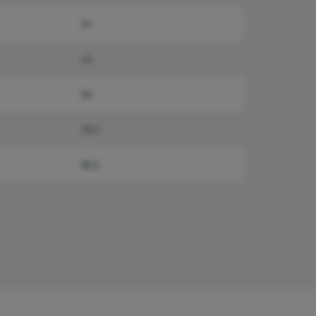
34
42
50
70,2
90,2