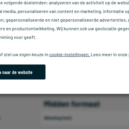
de volgende doeleinden: analyseren van de activiteit op de websi
al media, personaliseren van content en marketing, informatie o
2000 x 1000 x 3/5
n, gepersonaliseerde en niet gepersonaliseerde advertenties,
2000 x 1000 x 4/6
ers en productontwikkeling. Wij kunnen ook uw geolocatie gege
emming voor geeft.
2000 x 1000 x 5/7
f stel uw eigen keuze in
cookie-instellingen.
Lees meer in onze
2000 x 1000 x 6/8
2000 x 1000 x 8/10
a naar de website
2000 x 1000 x 10/12
Midden formaat
5
Afmeting (mm)