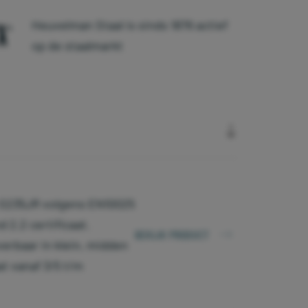
Heuvelman Staal is sinds 1876 actief
op de staalmarkt
n S235JR volgens EN10025
 2.2 certificaat.
BEKIJK PRODUCT
verbaar in klein, midden
t vanaf 3/5 t/m