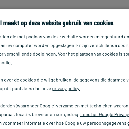
HOME
ASSORTIMENT
D
l maakt op deze website gebruik van cookies
tanden die met pagina’s van deze website worden meegestuurd e
 van uw computer worden opgeslagen. Er zijn verschillende soor
r verschillende doeleinden. Voor het plaatsen van cookies is s
nodig.
en over de cookies die wij gebruiken, de gegevens die daarmee
op dit punt, lees dan onze
privacy policy.
 derden (waaronder Google) verzamelen met technieken waaron
Klein formaat
pparaat, locatie, browser en surfgedrag.
Lees het Google Privacy
n
voor meer informatie over hoe Google uw persoonsgegevens g
Afmeting (mm)