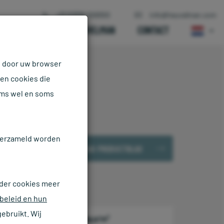
+31 (0)318-509300
info@heuvelman.com
IENSTEN
OVER HEUVELMAN
CONTACT
n door uw browser
ten cookies die
oms wel en soms
 verzameld worden
DOWNLOAD PRODUCTBLAD
der cookies meer
beleid en hun
ebruikt. Wij
Gewicht kg p/m²