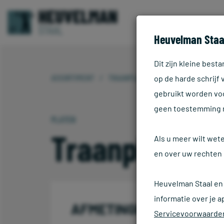
Heuvelman Staa
Dit zijn kleine bes
ASSORTIMENT
TRAANPLAAT
op de harde schrijf
gebruikt worden voo
geen toestemming 
PLATEN
Traanplaat
Als u meer wilt wet
en over uw rechten 
Heuvelman Staal en
informatie over je a
AFMETINGEN
Servicevoorwaarde