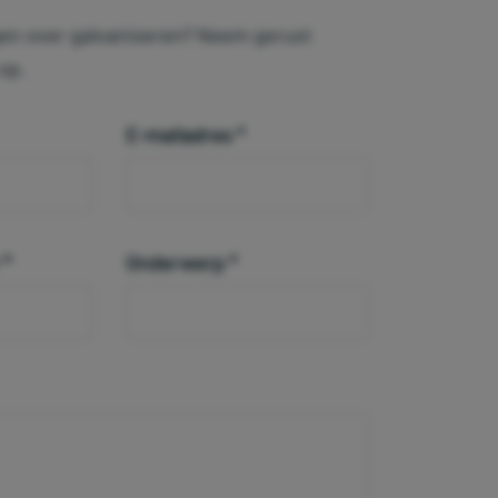
gen over galvaniseren? Neem gerust
op.
E-mailadres
*
r
*
Onderwerp
*