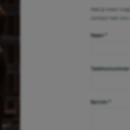
Heb je meer vra
contact met ons 
Naam
*
Telefoonnumme
Bericht
*