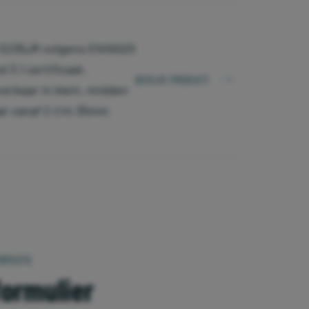
n S235JR volgens EN10025
 3.1 certificaat.
BEKIJK PRODUCT
verbaar in klein, midden
at vanaf 2 t/m 35mm
ORMATIE
formulier