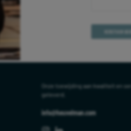
Onze toewijding aan kwaliteit en ser
geleverd.
info@heuvelman.com