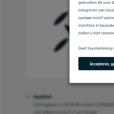
gebruiken dit voor 
integreren van soci
opslaan en/of opene
inzichten in bezoek
indien u hier toest
Geef toestemming o
Accepteren, g
Kwaliteit
Verkrijgbaar in S235JR volgens EN1002
met bijbehorend 2.2 certificaat.