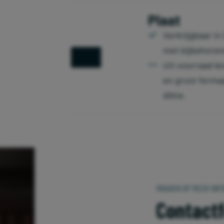
Plaat
Verkrijgbaar i
met bijbehorend
Uit voorraad le
en groot forma
dikte.
VRAGEN OF MEER INF
Contact