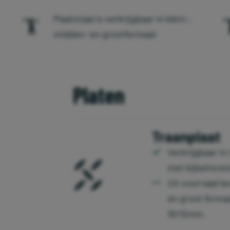
Plaatstaal is verkrijgbaar in klein-,
midden- en grootformaat
Platen
Traanplaat
Verkrijgbaar i
met bijbehorend
Uit voorraad le
en groot formaa
10/12mm.