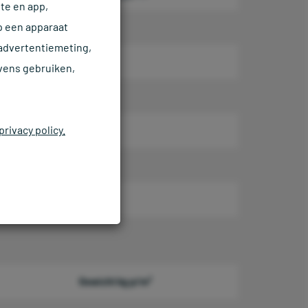
te en app,
p een apparaat
26
 advertentiemeting,
34
vens gebruiken,
42
privacy policy.
50
70,2
90,2
Gewicht kg p/m²