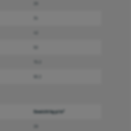
26
34
42
50
70,2
90,2
Gewicht kg p/m²
26