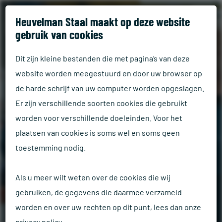
Heuvelman Staal maakt op deze website
HEUVELMAN
gebruik van cookies
Dit zijn kleine bestanden die met pagina’s van deze
SMEEDT
website worden meegestuurd en door uw browser op
de harde schrijf van uw computer worden opgeslagen.
DE TOEKOMST IN
Er zijn verschillende soorten cookies die gebruikt
worden voor verschillende doeleinden. Voor het
STAAL
plaatsen van cookies is soms wel en soms geen
toestemming nodig.
Als u meer wilt weten over de cookies die wij
Heuvelman Staal levert een uitgebreid assortiment
gebruiken, de gegevens die daarmee verzameld
stalen profielen
worden en over uw rechten op dit punt, lees dan onze
rechtstreeks uit voorraad. Met ruim 40.000 ton staal
privacy policy.