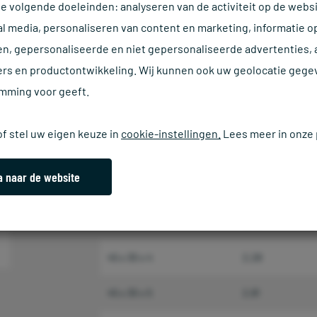
de volgende doeleinden: analyseren van de activiteit op de websi
Afmeting (mm)
Gewicht kg
al media, personaliseren van content en marketing, informatie o
30 x 20 x 3
1,14
n, gepersonaliseerde en niet gepersonaliseerde advertenties,
ers en productontwikkeling. Wij kunnen ook uw geolocatie gege
30 x 20 x 4
1,49
emming voor geeft.
40 x 20 x 3
1,39
f stel uw eigen keuze in
cookie-instellingen.
Lees meer in onze
40 x 20 x 4
1,80
a naar de website
40 x 25 x 4
1,97
40 x 25 x 5
2,42
45 x 30 x 4
2,28
45 x 30 x 5
2,81