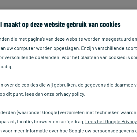
HOME
ASSORTIMENT
D
l maakt op deze website gebruik van cookies
tanden die met pagina’s van deze website worden meegestuurd e
 van uw computer worden opgeslagen. Er zijn verschillende soor
r verschillende doeleinden. Voor het plaatsen van cookies is s
nodig.
en over de cookies die wij gebruiken, de gegevens die daarmee
op dit punt, lees dan onze
privacy policy.
 derden (waaronder Google) verzamelen met technieken waaron
pparaat, locatie, browser en surfgedrag.
Lees het Google Privacy
n
voor meer informatie over hoe Google uw persoonsgegevens g