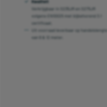
Kwaliteit
Verkrijgbaar in S235JR en S275JR
volgens EN10025 met bijbehorend 3.1
certificaat.
Uit voorraad leverbaar op handelslengt
van 6 & 12 meter.