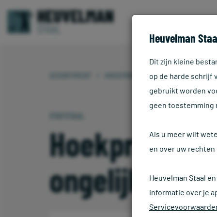
Heuvelman Staa
Dit zijn kleine bes
ASSORTIMENT
HOEKPROFIEL ONGELIJKZIJDIG
op de harde schrijf
gebruikt worden voo
geen toestemming 
STAFSTAAL
Hoekprofiel
Als u meer wilt wet
en over uw rechten 
ongelijkzijdig
Heuvelman Staal en
informatie over je a
Servicevoorwaarde