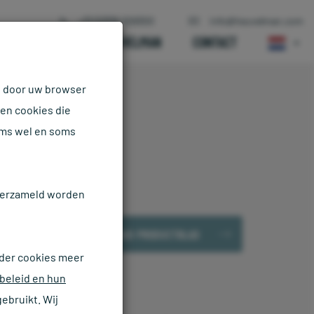
+31 (0)318-509300
info@heuvelman.com
IENSTEN
OVER HEUVELMAN
CONTACT
n door uw browser
ten cookies die
oms wel en soms
 verzameld worden
DOWNLOAD PRODUCTBLAD
der cookies meer
beleid en hun
ebruikt. Wij