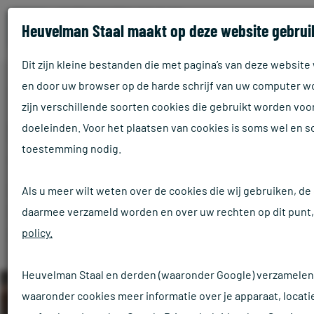
Heuvelman Staal maakt op deze website gebrui
Dit zijn kleine bestanden die met pagina’s van deze websi
en door uw browser op de harde schrijf van uw computer w
DIENSTEN
STEMPELEN
zijn verschillende soorten cookies die gebruikt worden voo
STEMPELEN
doeleinden. Voor het plaatsen van cookies is soms wel en 
toestemming nodig.
Door materialen te stempelen met hun bijbehorende
Als u meer wilt weten over de cookies die wij gebruiken, d
heatnummers zorgen wij ervoor dat het materiaal
daarmee verzameld worden en over uw rechten op dit punt,
permanent traceerbaar blijft.
policy.
Heuvelman Staal en derden (waaronder Google) verzamele
waaronder cookies meer informatie over je apparaat, locati