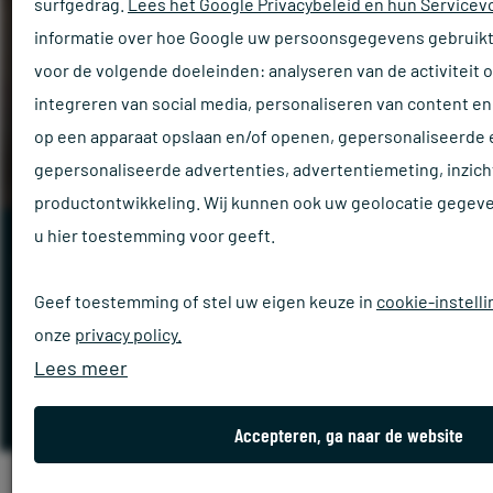
surfgedrag.
Lees het Google Privacybeleid en hun Service
informatie over hoe Google uw persoonsgegevens gebruikt.
voor de volgende doeleinden: analyseren van de activiteit 
integreren van social media, personaliseren van content en
op een apparaat opslaan en/of openen, gepersonaliseerde 
gepersonaliseerde advertenties, advertentiemeting, inzich
productontwikkeling. Wij kunnen ook uw geolocatie gegeve
u hier toestemming voor geeft.
Heuvelman Staal beschikt over
40.000 ton voorraad.
Geef toestemming of stel uw eigen keuze in
cookie-instelli
onze
privacy policy.
Stempelen zorgt voor permanente
Lees meer
traceerbaarheid op het materiaal
Accepteren, ga naar de website