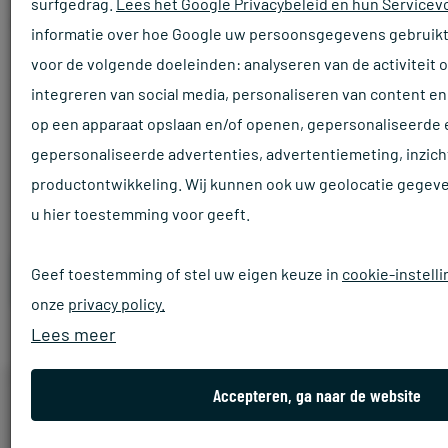
surfgedrag.
Lees het Google Privacybeleid en hun Service
Type
informatie over hoe Google uw persoonsgegevens gebruikt.
voor de volgende doeleinden: analyseren van de activiteit 
Meer informatie
integreren van social media, personaliseren van content en
Download het
op een apparaat opslaan en/of openen, gepersonaliseerde 
productblad voor meer
gepersonaliseerde advertenties, advertentiemeting, inzich
informatie over dit
productontwikkeling. Wij kunnen ook uw geolocatie gegeve
product.
u hier toestemming voor geeft.
Geef toestemming of stel uw eigen keuze in
cookie-instelli
DOWNLOAD PRODUCTBLAD
onze
privacy policy.
Lees meer
Accepteren, ga naar de website
AFMETINGEN