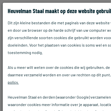
Heuvelman Staal maakt op deze website gebrui
Dit zijn kleine bestanden die met pagina’s van deze websi
en door uw browser op de harde schrijf van uw computer w
zijn verschillende soorten cookies die gebruikt worden voo
CATEGORIE KOKERS EN BUIZEN
Buizen
doeleinden. Voor het plaatsen van cookies is soms wel en 
toestemming nodig.
Als u meer wilt weten over de cookies die wij gebruiken, d
Kwaliteit
daarmee verzameld worden en over uw rechten op dit punt,
Verkrijgbaar in S195T volgens EN 10255:2004 /
policy.
S235JRH volgens EN 10219-1:2006.
Heuvelman Staal en derden (waaronder Google) verzamele
Uit voorraad leverbaar op handelslengte van 6 &
waaronder cookies meer informatie over je apparaat, locati
12 meter.